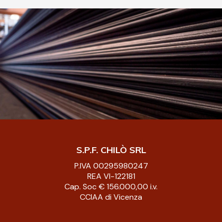
S.P.F. CHILÒ SRL
P.IVA 00295980247
REA VI-122181
Cap. Soc € 156.000,00 i.v.
CCIAA di Vicenza