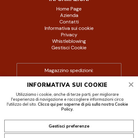
Home Page
Azienda
Contatti
Informativa sui cookie
Privacy
Whistleblowing
Gestisci Cookie
Magazzino spedizioni:
07.00-12.00 – 13.00-16.30
INFORMATIVA SUI COOKIE
Magazzino ricevimento merci:
Utilizziamo i cookie, anche di terze parti, per migliorare
07.00-12.00 – 13.00-16.30
l'esperienza di navigazione e raccogliere informazioni circa
l'utilizzo del sito.
Clicca qui per saperne di più sulla nostra Cookie
Magazzino ricevimento lamiere:
Policy.
preferibilmente, 07.30-11.30
Gestisci preferenze